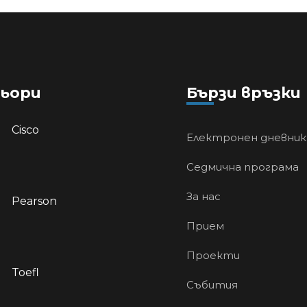
ьори
Бързи връзки
Cisco
Електронен дневник
Седмична програма
За нас
Pearson
Прием
Проекти
Toefl
Събития