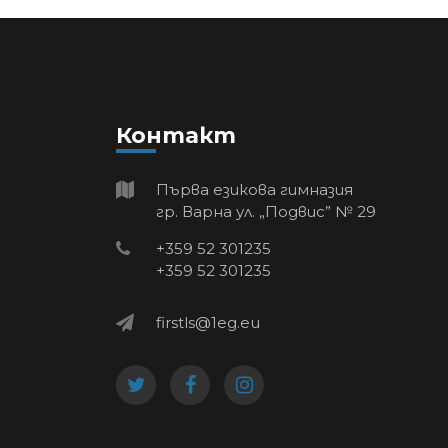
Контакт
Първа езикова гимназия
гр. Варна ул. „Подвис” № 29
+359 52 301235
+359 52 301235
firstls@1eg.eu