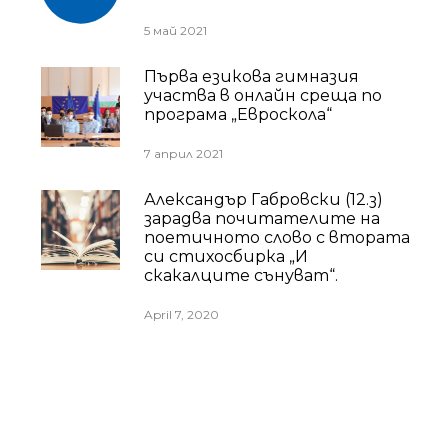
5 май 2021
Първа езикова гимназия
участва в онлайн среща по
програма „Евроскола“
7 април 2021
Александър Габровски (12.з)
зарадва почитателите на
поетичното слово с втората
си стихосбирка „И
скакалците сънуват“.
April 7, 2020