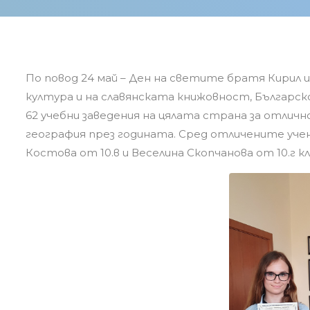
По повод 24 май – Ден на светите братя Кирил и
култура и на славянската книжовност, Българс
62 учебни заведения на цялата страна за отличн
география през годината. Сред отличените учен
Костова от 10.в и Веселина Скопчанова от 10.г кл