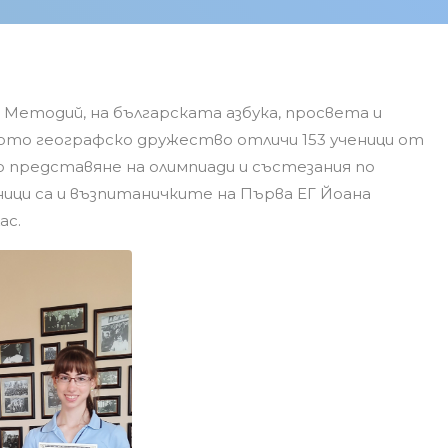
 Методий, на българската азбука, просвета и
кото географско дружество отличи 153 ученици от
о представяне на олимпиади и състезания по
ици са и възпитаничките на Първа ЕГ Йоана
ас.