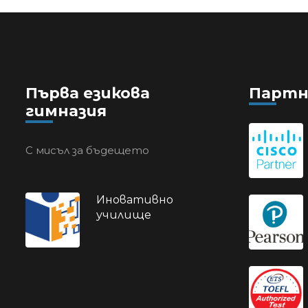
Първа езикова
Партн
гимназия
С мисъл за бъдещето
Иновативно
училище