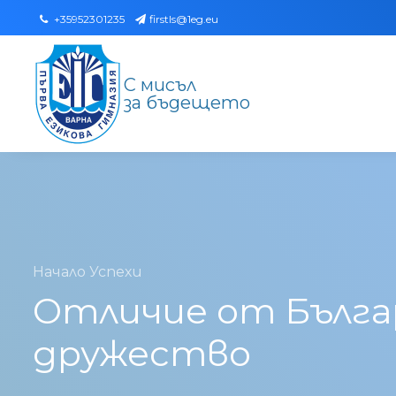
+35952301235
firstls@1eg.eu
С мисъл
за бъдещето
Начало
Успехи
Отличие от Бълга
дружество