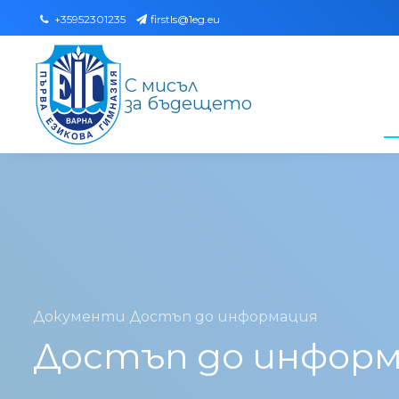
+35952301235
firstls@1eg.eu
С мисъл
за бъдещето
Документи
Достъп до информация
Достъп до инфор