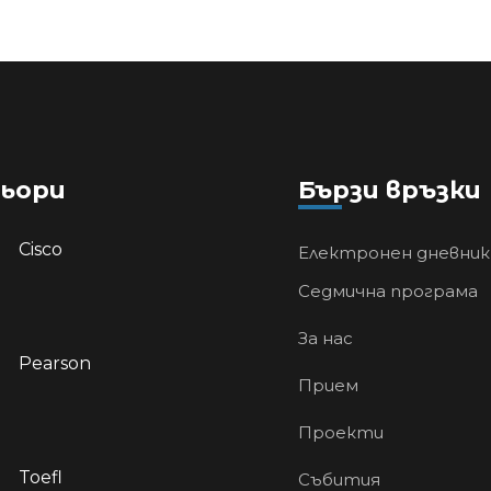
ьори
Бързи връзки
Cisco
Електронен дневник
Седмична програма
За нас
Pearson
Прием
Проекти
Toefl
Събития