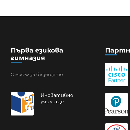
Първа езикова
Партн
гимназия
С мисъл за бъдещето
Иновативно
училище