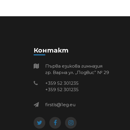
Контакт
Първа езикова гимназия
гр. Варна ул. „Подвис” № 29
+359 52 301235
+359 52 301235
firstls@1eg.eu