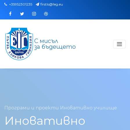
+35952301235
firstls@1eg.eu
Facebook
Twitter
Instagram
Dribbble
С мисъл
за бъдещето
Програми и проекти
Иновативно училище
Иновативно