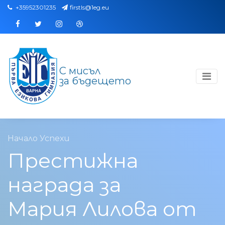
+35952301235
firstls@1eg.eu
Facebook
Twitter
Instagram
Dribbble
С мисъл
за бъдещето
Начало
Успехи
Престижна
награда за
Мария Лилова от