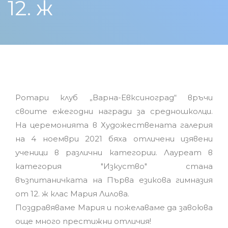
12. ж
Ротари клуб „Варна-Евксиноград“ връчи
своите ежегодни награди за средношколци.
На церемонията в Художествената галерия
на 4 ноември 2021 бяха отличени изявени
ученици в различни категории. Лауреат в
категория "Изкуство" стана
възпитаничката на Първа езикова гимназия
от 12. ж клас Мария Лилова.
Поздравяваме Мария и пожелаваме да завоюва
още много престижни отличия!