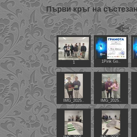
Първи кръг на състезан
1Pink Go..
1
IMG_2025..
IMG_2025..