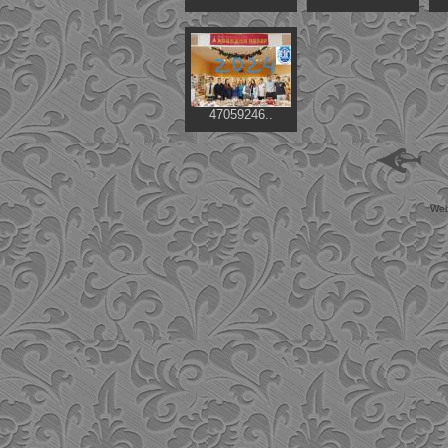
47059246..
Web