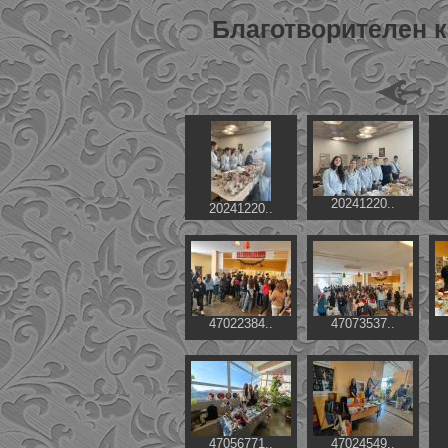
Благотворителен к
20241220..
20241220..
47022384..
47073537..
47056771..
47024549..