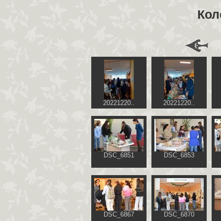
Кол
20221220..
20221220..
DSC_6851
DSC_6853
DSC_6867
DSC_6870